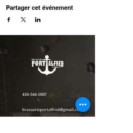
Partager cet événement
418-544-0587
brasserieportalfred@gmail.com
531 1ere Rue, La Baie, Qc G7B 2H1